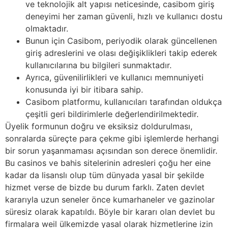
ve teknolojik alt yapısı neticesinde, casibom giriş
deneyimi her zaman güvenli, hızlı ve kullanıcı dostu
olmaktadır.
Bunun için Casibom, periyodik olarak güncellenen
giriş adreslerini ve olası değişiklikleri takip ederek
kullanıcılarına bu bilgileri sunmaktadır.
Ayrıca, güvenilirlikleri ve kullanıcı memnuniyeti
konusunda iyi bir itibara sahip.
Casibom platformu, kullanıcıları tarafından oldukça
çeşitli geri bildirimlerle değerlendirilmektedir.
Üyelik formunun doğru ve eksiksiz doldurulması,
sonralarda süreçte para çekme gibi işlemlerde herhangi
bir sorun yaşanmaması açısından son derece önemlidir.
Bu casinos ve bahis sitelerinin adresleri çoğu her eine
kadar da lisanslı olup tüm dünyada yasal bir şekilde
hizmet verse de bizde bu durum farklı. Zaten devlet
kararıyla uzun seneler önce kumarhaneler ve gazinolar
süresiz olarak kapatıldı. Böyle bir kararı olan devlet bu
firmalara weil ülkemizde yasal olarak hizmetlerine izin