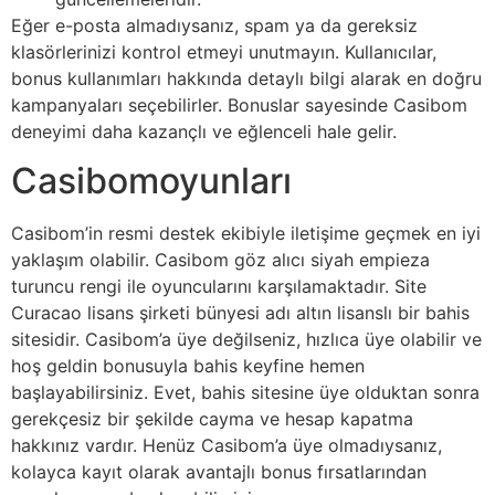
Eğer e-posta almadıysanız, spam ya da gereksiz
klasörlerinizi kontrol etmeyi unutmayın. Kullanıcılar,
bonus kullanımları hakkında detaylı bilgi alarak en doğru
kampanyaları seçebilirler. Bonuslar sayesinde Casibom
deneyimi daha kazançlı ve eğlenceli hale gelir.
Casibomoyunları
Casibom’in resmi destek ekibiyle iletişime geçmek en iyi
yaklaşım olabilir. Casibom göz alıcı siyah empieza
turuncu rengi ile oyuncularını karşılamaktadır. Site
Curacao lisans şirketi bünyesi adı altın lisanslı bir bahis
sitesidir. Casibom’a üye değilseniz, hızlıca üye olabilir ve
hoş geldin bonusuyla bahis keyfine hemen
başlayabilirsiniz. Evet, bahis sitesine üye olduktan sonra
gerekçesiz bir şekilde cayma ve hesap kapatma
hakkınız vardır. Henüz Casibom’a üye olmadıysanız,
kolayca kayıt olarak avantajlı bonus fırsatlarından