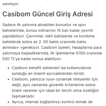
vermiyor.
Casibom Güncel Giriş Adresi
Sadece ilk yatırıma alınabilen bonustur ve spor
bahislerinde, bonus miktarının 10 katı kadar çevrim
yapılabiliyor. Çevrimler, tekli bahislerde ve kombine
bahislerde sobre az 2. 00 bahis oranında bahis
alınması» «gerekiyor. Casibom üyeleri, hesaplarına para
yatırmaya başladıklarında, ilk işlemlerine %100 oranında
500 TL’ye kadar bonus alabiliyor.
Casibom benefit sistemleri ise kullanıcılarına
sunduğu en önemli ayrıcalıklardan biridir.
Casibom, yalnızca oyun oynamak isteyenler için
değil, aynı zamanda güvenlik kriterlerine sobre
önem verenler için ideal bir tercih olma özelliğini
taşımaktadır.
Ayrıca, internet bağlantınızı kontrol etmek de