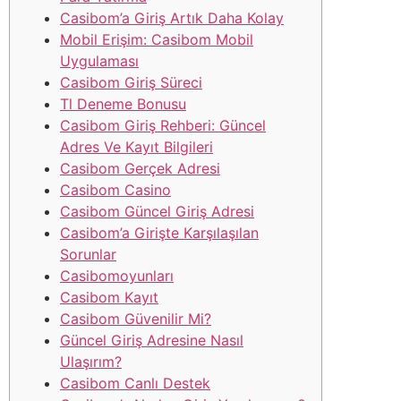
Casibom’a Giriş Artık Daha Kolay
Mobil Erişim: Casibom Mobil
Uygulaması
Casibom Giriş Süreci
Tl Deneme Bonusu
Casibom Giriş Rehberi: Güncel
Adres Ve Kayıt Bilgileri
Casibom Gerçek Adresi
Casibom Casino
Casibom Güncel Giriş Adresi
Casibom’a Girişte Karşılaşılan
Sorunlar
Casibomoyunları
Casibom Kayıt
Casibom Güvenilir Mi?
Güncel Giriş Adresine Nasıl
Ulaşırım?
Casibom Canlı Destek