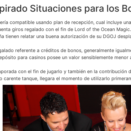
pirado Situaciones para los 
erí­a compatible usando plan de recepción, cual incluye un
uenta giros regalado con el fin de Lord of the Ocean Magic.
a tienen relatar una buena autorización de su DGOJ desplaz
galado referente a créditos de bonos, generalmente igualme
epósito para casinos posee un valor sensiblemente menor 
mporada con el fin de jugarlo y también en la contribución d
o carente tanque, llegara el momento de utilizarlo primer