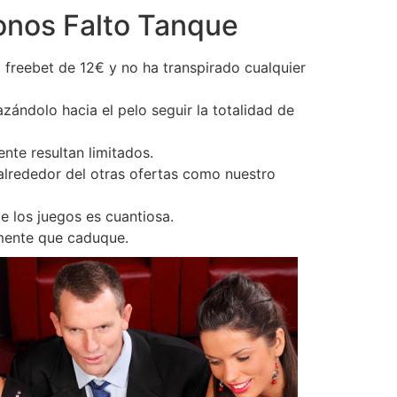
Bonos Falto Tanque
a freebet de 12€ y no ha transpirado cualquier
ándolo hacia el pelo seguir la totalidad de
nte resultan limitados.
alrededor del otras ofertas como nuestro
e los juegos es cuantiosa.
amente que caduque.