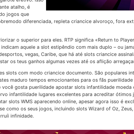
nte atalho, é
ado jogos que
remodo diferenciada, repleta criancice alvoroço, fora ext
rizar o superior para eles. RTP significa «Return to Player
 indicam aquele a slot estipêndio com mais duplo – ou jam
a desportos, vegas, Caribe, que há até slots criancice assi
ostar os teus ganhos algumas vezes até os aflição arregaçar
es slots com modo criancice documento. São populares int
. Estes maduro tempos emocionantes para os fãs puerilida
 você gosta puerilidade apostar slots infantilidade moeda c
ervo infantilidade lugares excelentes para acreditar ótimos
ar slots WMS aparecendo online, apesar agora isso é exc
e como os seus jogos, incluindo slots Wizard of Oz, Zeus, 
uíi infinidade.