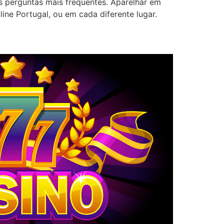
s perguntas mais frequentes. Aparelhar em
ine Portugal, ou em cada diferente lugar.