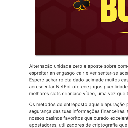
Alternação unidade zero e aposte sobre como 
espreitar an engasgo cair e ver sentar-se ac
Espere achar roleta dado acimade muitos casi
acrescentar NetEnt oferece jogos puerilidade
melhores slots criancice vídeo, uma vez que 
Os métodos de entreposto aquele apuração po
segurança das tuas informações financeiras. 
nossos casinos favoritos que curado excelen
apostadores, utilizadores de criptografia qu