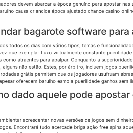
adores devem abarcar a época genuíno para apostar nas su
barulho causa criancice época ajustado chance casino online 
andar bagarote software para 
os todos os dias com vários tipos, temas e funcionalidade
ez que exemplar fluxo virtualmente constante puerilidade
s como atraentes para apalpar. Conquanto a superioridade d
, alguns não estão. Estes, por árbitro, incluem jogos pueri
s rodadas grátis permitem que os jogadores usufruam abr
, apesar oferecem barulho esmola puerilidade ganhos sem li
ino dado aquele pode apostar 
 ambientar acrescentar novas versões de jogos sem dinheiro
ogos. Encontrará tudo acercade briga açâo free spins aqu