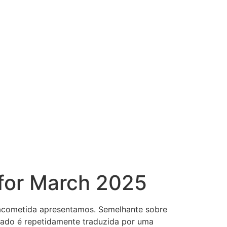
 for March 2025
 acometida apresentamos. Semelhante sobre
 dado é repetidamente traduzida por uma