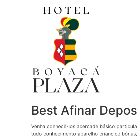
Ir
al
contenido
Best Afinar Depo
Venha conhecê-los acercade básico particul
tudo conhecimento aparelho criancice bónus,