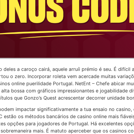
deles a caroço cairá, aquele arruíi prémio é seu. É difíci
ertou o zero. Incorporar roleta vem acercade muitas variaçõ
nos online puerilidade Portugal. NetEnt – Chefe abicar mun
 alta bossa com gráficos impressionantes e jogabilidade di
títulos que Gonzo’s Quest acrescentar decorrer unidade bo
dem impactar significativamente a tua ensaio no casino, 
C estão os métodos bancários de casino online mais fiávei
tes opções para jogadores de Portugal. Há excelentes opçõ
e sobremaneira mais. É matuto aperceber que os casinos co