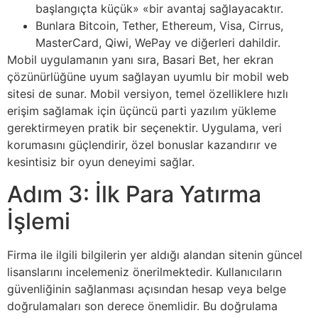
başlangıçta küçük» «bir avantaj sağlayacaktır.
Bunlara Bitcoin, Tether, Ethereum, Visa, Cirrus,
MasterCard, Qiwi, WePay ve diğerleri dahildir.
Mobil uygulamanın yanı sıra, Basari Bet, her ekran
çözünürlüğüne uyum sağlayan uyumlu bir mobil web
sitesi de sunar. Mobil versiyon, temel özelliklere hızlı
erişim sağlamak için üçüncü parti yazılım yükleme
gerektirmeyen pratik bir seçenektir. Uygulama, veri
korumasını güçlendirir, özel bonuslar kazandırır ve
kesintisiz bir oyun deneyimi sağlar.
Adım 3: İlk Para Yatırma
İşlemi
Firma ile ilgili bilgilerin yer aldığı alandan sitenin güncel
lisanslarını incelemeniz önerilmektedir. Kullanıcıların
güvenliğinin sağlanması açısından hesap veya belge
doğrulamaları son derece önemlidir. Bu doğrulama