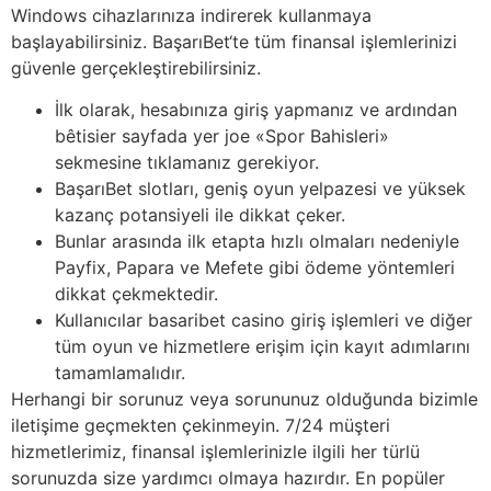
Windows cihazlarınıza indirerek kullanmaya
başlayabilirsiniz. BaşarıBet‘te tüm finansal işlemlerinizi
güvenle gerçekleştirebilirsiniz.
İlk olarak, hesabınıza giriş yapmanız ve ardından
bêtisier sayfada yer joe «Spor Bahisleri»
sekmesine tıklamanız gerekiyor.
BaşarıBet slotları, geniş oyun yelpazesi ve yüksek
kazanç potansiyeli ile dikkat çeker.
Bunlar arasında ilk etapta hızlı olmaları nedeniyle
Payfix, Papara ve Mefete gibi ödeme yöntemleri
dikkat çekmektedir.
Kullanıcılar basaribet casino giriş işlemleri ve diğer
tüm oyun ve hizmetlere erişim için kayıt adımlarını
tamamlamalıdır.
Herhangi bir sorunuz veya sorununuz olduğunda bizimle
iletişime geçmekten çekinmeyin. 7/24 müşteri
hizmetlerimiz, finansal işlemlerinizle ilgili her türlü
sorunuzda size yardımcı olmaya hazırdır. En popüler