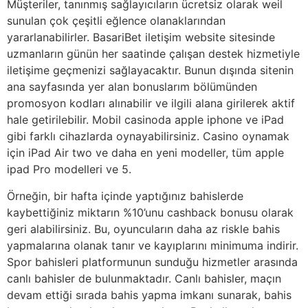
Müşteriler, tanınmış sağlayıcıların ücretsiz olarak weil
sunulan çok çeşitli eğlence olanaklarından
yararlanabilirler. BasariBet iletişim website sitesinde
uzmanların günün her saatinde çalışan destek hizmetiyle
iletişime geçmenizi sağlayacaktır. Bunun dışında sitenin
ana sayfasında yer alan bonuslarım bölümünden
promosyon kodları alınabilir ve ilgili alana girilerek aktif
hale getirilebilir. Mobil casinoda apple iphone ve iPad
gibi farklı cihazlarda oynayabilirsiniz. Casino oynamak
için iPad Air two ve daha en yeni modeller, tüm apple
ipad Pro modelleri ve 5.
Örneğin, bir hafta içinde yaptığınız bahislerde
kaybettiğiniz miktarın %10’unu cashback bonusu olarak
geri alabilirsiniz. Bu, oyuncuların daha az riskle bahis
yapmalarına olanak tanır ve kayıplarını minimuma indirir.
Spor bahisleri platformunun sunduğu hizmetler arasında
canlı bahisler de bulunmaktadır. Canlı bahisler, maçın
devam ettiği sırada bahis yapma imkanı sunarak, bahis