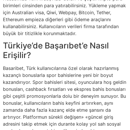
birimleri cinsinden para yatırabilirsiniz. Yükleme yapmak
için Australian visa, Qiwi, Webpay, Bitcoin, Tether,
Ethereum empieza diğerleri gibi ödeme araçlarını
kullanabilirsiniz. Kullanıcıların verileri firma tarafından
büyük bir titizlikle korunmaktadır.
Türkiye’de Başarıbet’e Nasıl
Erişilir?
Basaribet, Türk kullanıcılarına özel olarak hazırlanmış
kazançlı bonuslarla spor bahislerine yeni bir boyut
kazandırıyor. Spor bahisleri sitesi, oyunculara hoş geldin
bonusları, cashback fırsatları ve ekspres bahis bonusları
gibi çeşitli promosyonlarla dolu bir deneyim sunuyor. Bu
bonuslar, kullanıcıların bahis keyfini artırırken, aynı
zamanda daha fazla kazanç elde etme şansını da
artırıyor. Platformun sürekli değişen» «güncel giriş
adresini takip etmek için durante kolay yol sah sosyal