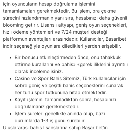
için oyuncuların hesap doğrulama işlemini
tamamlamaları gerekmektedir. Bu işlem, pra çekme
sürecini hızlandırmanın yanı sıra, hesabınızı daha güvenli
blooming getirir. Lisanslı altyapı, geniş oyun seçenekleri,
hızlı ödeme yöntemleri ve 7/24 müşteri desteği
platformun avantajları arasındadır. Kullanıcılar, Basaribet
indir seçeneğiyle oyunlara diledikleri yerden erişebilir.
Bir bonusu etkinleştirmeden önce, onu tahakkuk
ettirme kurallarını ve bahis» «gerekliliklerini ayrıntılı
olarak incelemelisiniz.
Casino ve Spor Bahis Sitemiz, Türk kullanıcılar için
sobre geniş ve çeşitli bahis seçeneklerini sunarak
her türlü spor tutkununa hitap etmektedir.
Kayıt işlemini tamamladıktan sonra, hesabınızı
doğrulamanız gerekmektedir.
İşlem süreleri genellikle anında olup, bazı
durumlarda 1-3 iş günü sürebilir.
Uluslararası bahis lisanslarına sahip Başarıbet’in