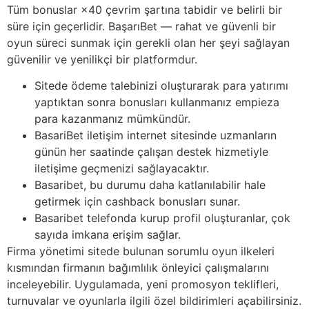
Tüm bonuslar ×40 çevrim şartına tabidir ve belirli bir
süre için geçerlidir. BaşarıBet — rahat ve güvenli bir
oyun süreci sunmak için gerekli olan her şeyi sağlayan
güvenilir ve yenilikçi bir platformdur.
Sitede ödeme talebinizi oluşturarak para yatırımı
yaptıktan sonra bonusları kullanmanız empieza
para kazanmanız mümkündür.
BasariBet iletişim internet sitesinde uzmanların
günün her saatinde çalışan destek hizmetiyle
iletişime geçmenizi sağlayacaktır.
Basaribet, bu durumu daha katlanılabilir hale
getirmek için cashback bonusları sunar.
Basaribet telefonda kurup profil oluşturanlar, çok
sayıda imkana erişim sağlar.
Firma yönetimi sitede bulunan sorumlu oyun ilkeleri
kısmından firmanın bağımlılık önleyici çalışmalarını
inceleyebilir. Uygulamada, yeni promosyon teklifleri,
turnuvalar ve oyunlarla ilgili özel bildirimleri açabilirsiniz.