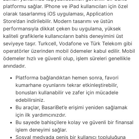
platformu sağlar. IPhone ve iPad kullanıcıları için özel
olarak tasarlanmış iOS uygulaması, Application
Store’dan indirilebilir. Modern tasarımı ve üstün
performansıyla dikkat çeken bu uygulama, yüksek
kaliteli grafiklerle kullanıcıların bahis deneyimini üst
seviyeye taşır. Turkcell, Vodafone ve Türk Telekom gibi
operatörler üzerinden mobil ödemeler kabul edilir. Mobil
ödemeler hızlı ve güvenli olup, işlem süreleri genellikle
anındadır.
Platforma bağlandıktan hemen sonra, favori
kumarhane oyunlarını tekrar etkinleştirebilir,
bonusları kullanabilir ve zafer için mücadele
edebilirsiniz.
Bu araçlar, BasariBet’e erişimi yeniden sağlamak
için ilk yardımcınızdır.
Bu sayede bahisçilere kolay ve güvenli bir finansal
işlem deneyimi sağlar.
Sosyal medyada geniş bir kullanıcı topluluğuna