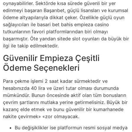
oynayabilirler. Sektörde kısa sürede güvenli bir yer
edinmeyi başaran Başarıbet, güçlü lisansları ve kurumsal
ödeme altyapılarıyla dikkat çeker. Özellikle güçlü oyun
sağlayıcıları ile basari bet bahis empieza casino
tutkunlarının favori platformlarından biri olmayı
başarmıştır. Öte yandan sitede slot oyunları da büyük bir
ilgi ile takip edilmektedir.
Güvenilir Empieza Çeşitli
Ödeme Seçenekleri
Para çekme işlemi 2 saat kadar sürmektedir ve
hesabınızda 40 lira ve üzeri tutar olması durumunda
mümkündür. Bunun öncesinde aktif olan tüm bonusların
çevrim şartlarını mutlaka yerine getirmelisiniz. Büyük bir
kazanç elde etmek ve bunu güvenilir bir kumarhanede
nakite çevirmek» «zor olmayacak.
Bu değişiklikler ise platformun resmi sosyal medya