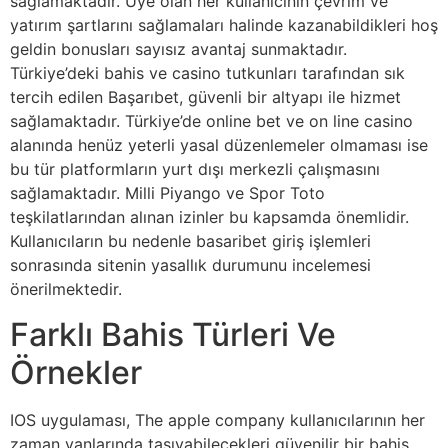
sağlamaktadır. Üye olan her kullanıcının çevrim ve
yatırım şartlarını sağlamaları halinde kazanabildikleri hoş
geldin bonusları sayısız avantaj sunmaktadır.
Türkiye’deki bahis ve casino tutkunları tarafından sık
tercih edilen Başarıbet, güvenli bir altyapı ile hizmet
sağlamaktadır. Türkiye’de online bet ve on line casino
alanında henüz yeterli yasal düzenlemeler olmaması ise
bu tür platformların yurt dışı merkezli çalışmasını
sağlamaktadır. Milli Piyango ve Spor Toto
teşkilatlarından alınan izinler bu kapsamda önemlidir.
Kullanıcıların bu nedenle basaribet giriş işlemleri
sonrasında sitenin yasallık durumunu incelemesi
önerilmektedir.
Farklı Bahis Türleri Ve
Örnekler
IOS uygulaması, The apple company kullanıcılarının her
zaman yanlarında taşıyabilecekleri güvenilir bir bahis