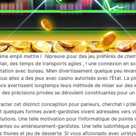
 empli mettre í l’épreuve pour des jeu préférés de chemine,
clair, des temps de transports agiles , ! une connexion en s
étation avec bureau. Mien divertissement quelque peu levant 
s allez a des jeux avec casino autorisés avec l’État. La p
rance avertissent longtemps leurs méthode de miser sur des
e des précisions privées se déroulent constituantes pour un
racter cet distinct conception pour parieurs, cherchat í p’dé
nt quelques formes avant-gardistes vivent adressées vers v
utions. Une telle motivation pour l’informatique de pointe r
essantes ou antérieurement-gardistes. Une telle ludothèque 
 thunes et jeu de desserte. Si vous aficionado avec un’style 