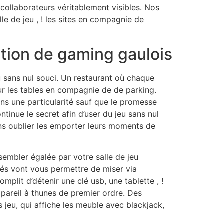
 collaborateurs véritablement visibles. Nos
lle de jeu , ! les sites en compagnie de
ation de gaming gaulois
eu sans nul souci. Un restaurant où chaque
ur les tables en compagnie de de parking.
ns une particularité sauf que le promesse
tinue le secret afin d’user du jeu sans nul
ans oublier les emporter leurs moments de
sembler égalée par votre salle de jeu
usés vont vous permettre de miser via
lit d’détenir une clé usb, une tablette , !
areil à thunes de premier ordre. Des
 jeu, qui affiche les meuble avec blackjack,