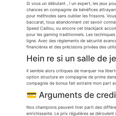
Si vous un débutant , ! un expert, les jeux po
chances en compagnie de bénéfices attrayant
pour méthodes sans oublier les frissons.
Vous
baccarat, tous abandonnant cet savoir conna
Speed Caillou, ou encore cet blackjack acco
pour les gaming traditionnels. Les techniques
ligne. Avec des règlements de sécurité avancés
financières et des précisions privées des utili
Hein re si un salle de j
Il semble alors critiques de marquer ma libe
option structure en compagnie de prime dans
compagnie de bonus fait extraire mon part avec
💳 Arguments de credit
Nos champions peuvent tirer parti des différen
enrichissante. Le prix régulières se déroulent 