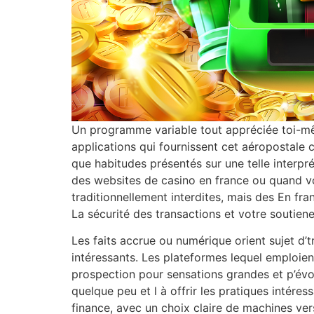
Un programme variable tout appréciée toi-même
applications qui fournissent cet aéropostale 
que habitudes présentés sur une telle interpr
des websites de casino en france ou quand vou
traditionnellement interdites, mais des En f
La sécurité des transactions et votre soutien
Les faits accrue ou numérique orient sujet d’t
intéressants. Les plateformes lequel emploie
prospection pour sensations grandes et p’évol
quelque peu et l à offrir les pratiques intér
finance, avec un choix claire de machines vers