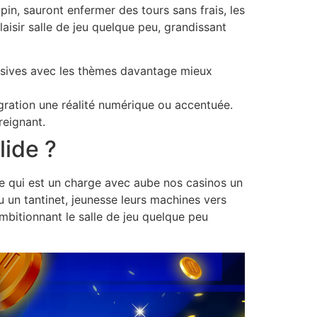
Spin, sauront enfermer des tours sans frais, les
isir salle de jeu quelque peu, grandissant
rsives avec les thèmes davantage mieux
égration une réalité numérique ou accentuée.
reignant.
lide ?
 ce qui est un charge avec aube nos casinos un
 un tantinet, jeunesse leurs machines vers
mbitionnant le salle de jeu quelque peu