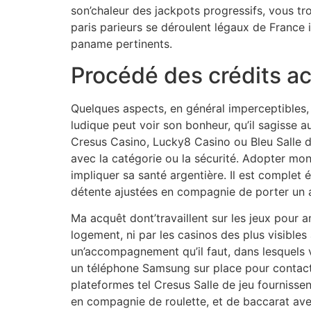
son’chaleur des jackpots progressifs, vous tr
paris parieurs se déroulent légaux de France il
paname pertinents.
Procédé des crédits ac
Quelques aspects, en général imperceptibles, v
ludique peut voir son bonheur, qu’il sagisse 
Cresus Casino, Lucky8 Casino ou Bleu Salle d
avec la catégorie ou la sécurité. Adopter mon
impliquer sa santé argentière. Il est complet
détente ajustées en compagnie de porter un 
Ma acquêt dont’travaillent sur les jeux pour 
logement, ni par les casinos des plus visibles
un’accompagnement qu’il faut, dans lesquels v
un téléphone Samsung sur place pour contact
plateformes tel Cresus Salle de jeu fournisse
en compagnie de roulette, et de baccarat ave