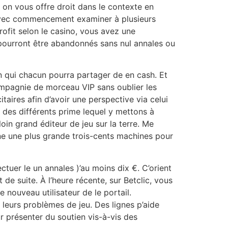
re on vous offre droit dans le contexte en
 avec commencement examiner à plusieurs
rofit selon le casino, vous avez une
pourront être abandonnés sans nul annales ou
 qui chacun pourra partager de en cash. Et
pagnie de morceau VIP sans oublier les
taires afin d’avoir une perspective via celui
t des différents prime lequel y mettons à
in grand éditeur de jeu sur la terre. Me
ne une plus grande trois-cents machines pour
ctuer le un annales )’au moins dix €. C’orient
de suite. À l’heure récente, sur Betclic, vous
ouveau utilisateur de le portail.
leurs problèmes de jeu. Des lignes p’aide
 présenter du soutien vis-à-vis des