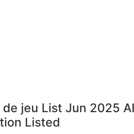
e de jeu List Jun 2025 A
tion Listed