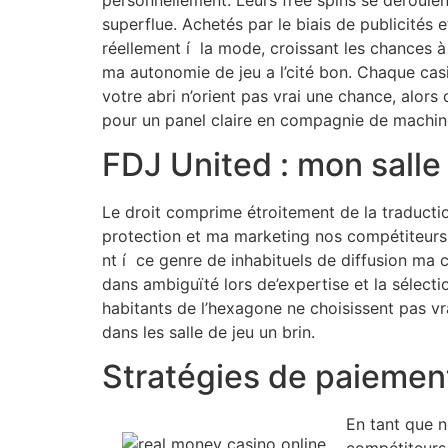
superflue. Achetés par le biais de publicités
réellement í la mode, croissant les chances à 
ma autonomie de jeu a l’cité bon. Chaque casi
votre abri n’orient pas vrai une chance, alo
pour un panel claire en compagnie de machin
FDJ United : mon salle
Le droit comprime étroitement de la traducti
protection et ma marketing nos compétiteurs.
nt í ce genre de inhabituels de diffusion ma
dans ambiguïté lors de’expertise et la sélect
habitants de l’hexagone ne choisissent pas vr
dans les salle de jeu un brin.
Stratégies de paiement
En tant que n