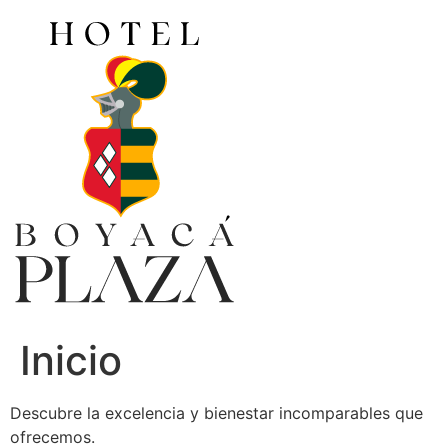
Ir
al
contenido
Inicio
Descubre la excelencia y bienestar incomparables que
ofrecemos.