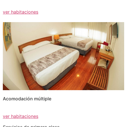
ver habitaciones
Acomodación múltiple
ver habitaciones