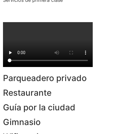
Servicios de primera clase
Parqueadero privado
Restaurante
Guía por la ciudad
Gimnasio