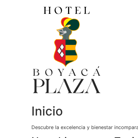
Ir
al
contenido
Inicio
Descubre la excelencia y bienestar incompar