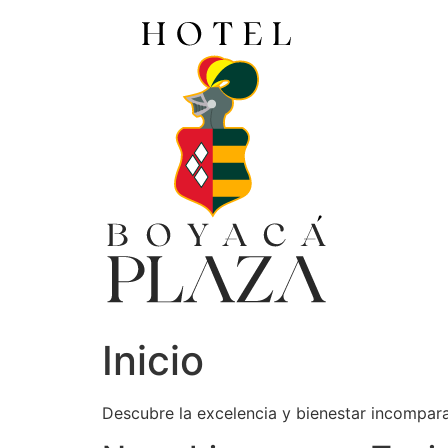
Ir
al
contenido
Inicio
Descubre la excelencia y bienestar incompar