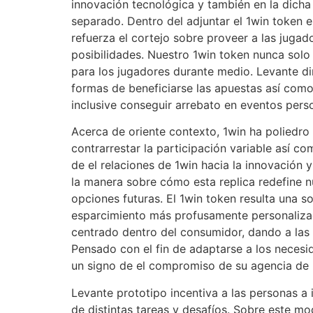
innovación tecnológica y también en la dicha
separado. Dentro del adjuntar el 1win token
refuerza el cortejo sobre proveer a las juga
posibilidades. Nuestro 1win token nunca solo 
para los jugadores durante medio. Levante di
formas de beneficiarse las apuestas así­ com
inclusive conseguir arrebato en eventos perso
Acerca de oriente contexto, 1win ha poliedro
contrarrestar la participación variable así­ c
de el relaciones de 1win hacia la innovación 
la manera sobre cómo esta replica redefine 
opciones futuras. El 1win token resulta una s
esparcimiento más profusamente personalizada
centrado dentro del consumidor, dando a las 
Pensado con el fin de adaptarse a los necesida
un signo de el compromiso de su agencia de l
Levante prototipo incentiva a las personas a 
de distintas tareas y desafíos. Sobre este m