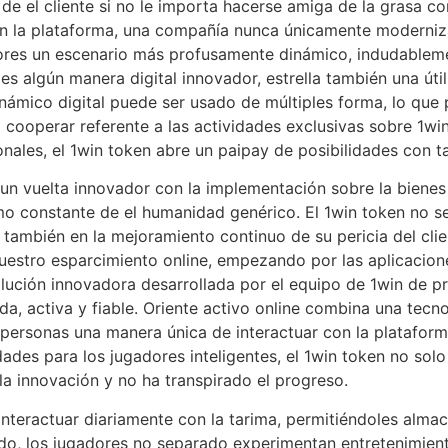
 de el cliente si no le importa hacerse amiga de la grasa 
 en la plataforma, una compañía nunca únicamente moderni
dores un escenario más profusamente dinámico, indudableme
es algún manera digital innovador, estrella también una úti
námico digital puede ser usado de múltiples forma, lo que
o cooperar referente a las actividades exclusivas sobre 1
nales, el 1win token abre un paipay de posibilidades con ta
 un vuelta innovador con la implementación sobre la bienes
omo constante de el humanidad genérico. El 1win token no ser
y también en la mejoramiento continuo de su pericia del cl
nuestro esparcimiento online, empezando por las aplicaci
olución innovadora desarrollada por el equipo de 1win de pr
, activa y fiable. Oriente activo online combina una tec
personas una manera única de interactuar con la plataforma
des para los jugadores inteligentes, el 1win token no solo e
a innovación y no ha transpirado el progreso.
interactuar diariamente con la tarima, permitiéndoles almac
odo, los jugadores no separado experimentan entretenimient