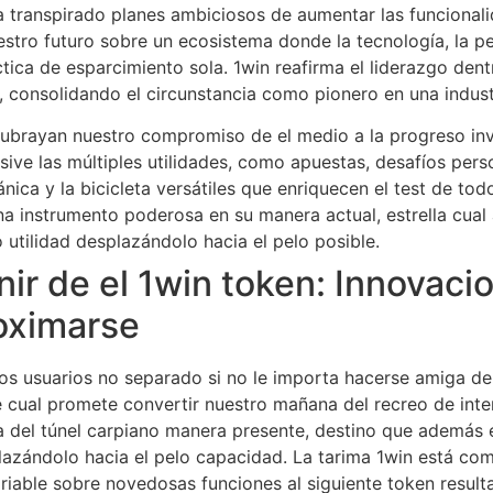
a transpirado planes ambiciosos de aumentar las funcionali
tro futuro sobre un ecosistema donde la tecnología, la per
actica de esparcimiento sola.
1win reafirma el liderazgo den
, consolidando el circunstancia como pionero en una industr
ubrayan nuestro compromiso de el medio a la progreso inva
sive las múltiples utilidades, como apuestas, desafíos per
nica y la bicicleta versátiles que enriquecen el test de tod
na instrumento poderosa en su manera actual, estrella cual
 utilidad desplazándolo hacia el pelo posible.
nir de el 1win token: Innovaci
roximarse
los usuarios no separado si no le importa hacerse amiga d
e cual promete convertir nuestro mañana del recreo de int
í­a del túnel carpiano manera presente, destino que además
lazándolo hacia el pelo capacidad. La tarima 1win está co
ariable sobre novedosas funciones al siguiente token resul