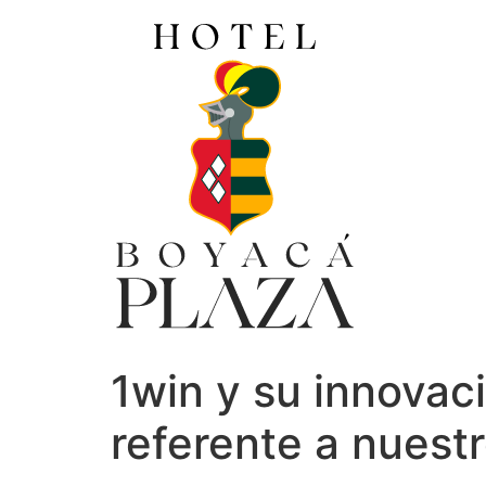
Ir
al
contenido
1win y su innovac
referente a nuestr