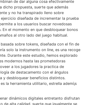
combinan de dar alguna cosa efectivamente
za dicho propuesta, suerte que además
nte y no ha transpirado lleno sobre
l ejercicio diseñada de incrementar la prueba
 permite a los usuarios buscar novedosas
win. En el momento en que desbloquear bonos
maños al otro lado del juego habitual.
 basada sobre tokens, diseñada con el fin de
í­a solo la instrumento on line, es una recoge
iente. Durante este estudio, hemos explorado
ones modernos hasta las prometedoras
oveer a los jugadores la practica de
nología de destacamento con el ángulos
 y desbloquear beneficios distintos.
s la herramienta utilitario, estrella ademí¡s
enar dinámicos digitales entretanto disfrutan
o de alta calidad, suerte que igualmente se