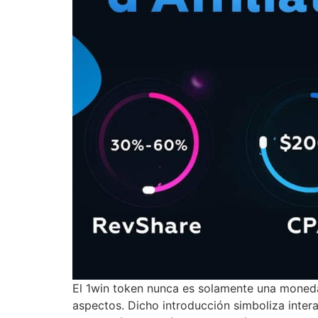
El 1win token nunca es solamente una moneda d
aspectos. Dicho introducción simboliza inter