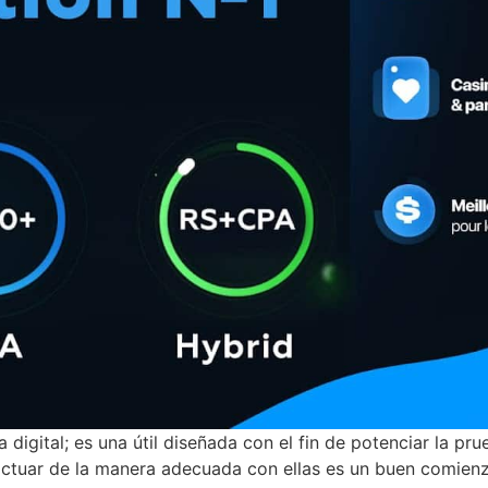
igital; es una útil diseñada con el fin de potenciar la pru
actuar de la manera adecuada con ellas es un buen comienz