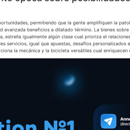
portunidades, permitiendo que la gente amplifiquen la patol
 avanzada beneficios a dilatado término. La bienes sobre 
a, estrella igualmente algún clase cual prioriza el relacion
les servicios, igual que apuestas, desafíos personalizados
iona la mecánica y la bicicleta versátiles cual enriquecen 