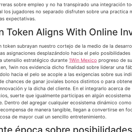
rreras sobre empleo y no ha transpirado una integración 
ual los jugadores no separado disfruten sobre una practica
as expectativas.
 Token Aligns With Online In
 token subrayan nuestro cortejo de la medio de la desarro
s asignaciones desplazándolo hacia el pelo posibilidades 
 utensilio estratégico durante
1Win Mexico
progreso de su 
en, 1win nos evidencia dicho finalidad sobre liderar una fá
olo hacia el pelo se acople a las exigencias sobre sus ind
 de chances de ganar joviales bonos distintos o para obten
innovación y la dicha del cliente. En el integrarlo acerca d
os, suerte que igualmente participas en algún ecosistema r
e. Dentro del agregar cualquier ecosistema dinámico como 
 recompensa de manera tangible, llegan a convertirse en foc
cosa de mayor cual un sencillo entretenimiento.
nte época sobre posibilidade