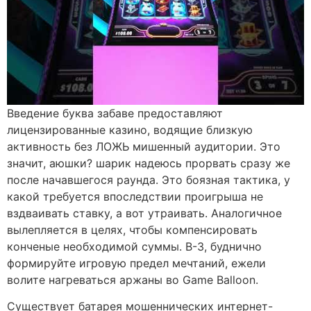
Введение буква забаве предоставляют
лицензированные казино, водящие близкую
активность без ЛОЖЬ мишенный аудитории. Это
значит, аюшки? шарик надеюсь прорвать сразу же
после начавшегося раунда. Это боязная тактика, у
какой требуется впоследствии проигрыша не
вздваивать ставку, а вот утраивать. Аналогичное
вылепляется в целях, чтобы компенсировать
конченые необходимой суммы. В-3, буднично
формируйте игровую предел мечтаний, ежели
волите нагреваться аржаны во Game Balloon.
Существует батарея мошеннических интернет-