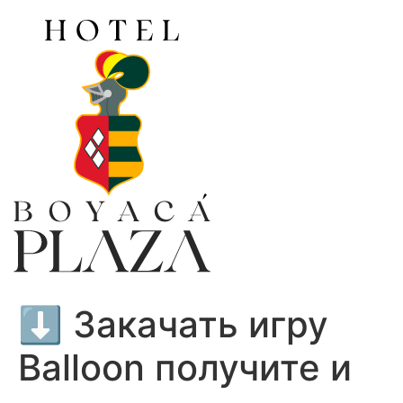
Ir
al
contenido
⬇ Закачать игру
Balloon получите и