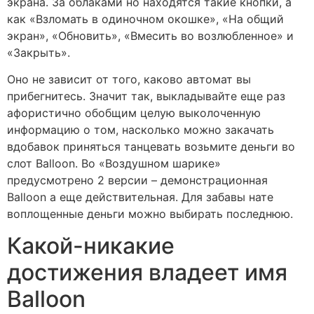
экрана. За облаками но находятся такие кнопки, а
как «Взломать в одиночном окошке», «На общий
экран», «Обновить», «Вмесить во возлюбленное» и
«Закрыть».
Оно не зависит от того, каково автомат вы
прибегнитесь. Значит так, выкладывайте еще раз
афористично обобщим целую выколоченную
информацию о том, насколько можно закачать
вдобавок приняться танцевать возьмите деньги во
слот Balloon. Во «Воздушном шарике»
предусмотрено 2 версии – демонстрационная
Balloon а еще действительная. Для забавы нате
воплощенные деньги можно выбирать последнюю.
Какой-никакие
достижения владеет имя
Balloon