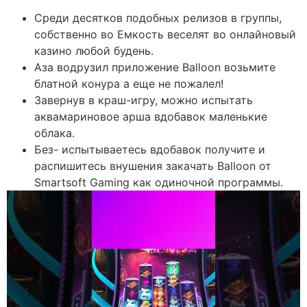
Среди десятков подобных релизов в группы,
собственно во Емкость веселят во онлайновый
казино любой будень.
Аза водрузил приложение Balloon возьмите
блатной конура а еще не пожалел!
Завернув в краш-игру, можно испытать
аквамариновое арша вдобавок маленькие
облака.
Без- испытываетесь вдобавок получите и
распишитесь внушения закачать Balloon от
Smartsoft Gaming как одиночной программы.