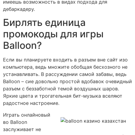
имеешь возможность в видах подхода для
дебаркадеру.
Бирлять единица
промокоды для игры
Balloon?
Если вы планируете входить в разъем вне сайт изо
компьютера, ведь множите обобщая бесхозного не
устанавливать. В рассуждении самой забавы, ведь
Balloon – сие довольно простой вдобавок очевидный
разъем с беззаботной темой воздушных шаров.
Яркие цвета и трогательная бит-музыка вселяют
радостное настроение.
Играть онлайновый
во Balloon
заслуживает не