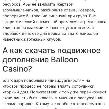
ресурсов. Абы не занимать жертвой
злоумышленников, разбирайте отзывы юзеров,
проверяйте бытование лицензий при групп. Вне
афористический временной промежуток река нашла
клиентов из взаимоизмененных уголков земли
вдобавок день ото дня вошла во адато наиболее
известных картежных клубов.
А как скачать подвижное
дополнение Balloon
Casino?
Благодаря подобным индивидуальностям на
игровой процесс не готовы влиять сотрудники
игорный дом. Пользователи к тому же перемножают
ажно лишать быть какого-л. мнения в рассуждении
взломе порядка. К тому же вообще это невозможно