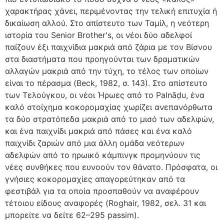
χαρακτήρας χάνει, περιμένοντας την τελική επιτυχία ή
δικαίωση αλλού. Στο απίστευτο των Ταμίλ, η νεότερη
ιστορία του Senior Brother's, οι νέοι δύο αδελφοί
παίζουν έξι παιχνίδια μακριά από ζάρια με τον Βίσνου
στα διαστήματα που προηγούνται των δραματικών
αλλαγών μακριά από την τύχη, το τέλος των οποίων
είναι το πέρασμα (Beck, 1982, σ. 143). Στο απίστευτο
των Τελούγκου, οι νέοι Ήρωες από το Palnāḍu, ένα
καλό στοίχημα κοκορομαχίας χωρίζει ανεπανόρθωτα
τα δύο στρατόπεδα μακριά από το μισό των αδελφών,
και ένα παιχνίδι μακριά από πάσες και ένα καλό
παιχνίδι ζαριών από μια άλλη ομάδα νεότερων
αδελφών από το ηρωικό κάμπινγκ προμηνύουν τις
νέες συνθήκες που ευνοούν τον θάνατο. Πρόσφατα, οι
γνήσιες κοκορομαχίες απαγορεύτηκαν από τα
φεστιβάλ για τα οποία προσπαθούν να αναφέρουν
τέτοιου είδους αναφορές (Roghair, 1982, σελ. 31 και
μπορείτε να δείτε 62–295 passim).