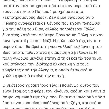
μετά τον πόλεμο χρηματοδοτείται εν μέρει από ένα
«συνδικάτο» του Παρισιού με χρήματα από
«εκπατρισμένους Βισύ». Δεν είμαι σίγουρος αν ο
Fleming αναφέρεται σε ξένους που έχουν πληρώσει
για την πόλη του Βισύ, αλλιώς παλαιότεροι Γάλλοι
δικαστές κατά τον Δεύτερο Παγκόσμιο Πόλεμο είχαν
συνεργαστεί με τους Ναζί. Η πόλη, αλλά όχι, είναι το
μέρος όπου θα βρείτε τη νέα γαλλική κυβέρνηση του
Βισύ, οπότε πιθανότατα η διάκριση θα βελτιωθεί. Η
πόλη γνώρισε μεγάλη επιτυχία τη δεκαετία του 1950,
καθιστώντας την ιδιαίτερα ελκυστική για τους
τουρίστες από την Αλγερία, η οποία ήταν ακόμα
γαλλική φωλιά εκείνη την εποχή.
Ο νεότερος χαρακτήρας είναι επομένως αυτός που
είναι έτοιμος να φέρει τον κίνδυνο, ακόμη και ενάντια
σε φαινομενικά υψηλό ρίσκο. Είναι εντυπωσιακό πόσα
έπη τείνουν να είναι επιθέσεις από τζόγο, και ακόμα
πιο εντυπωσιακό το πόσο συχνά ο νέος «καλός»